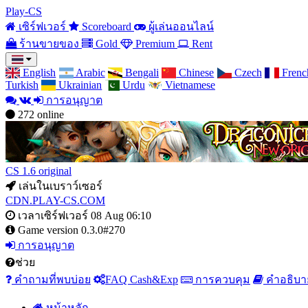
Play-CS
เซิร์ฟเวอร์
Scoreboard
ผู้เล่นออนไลน์
ร้านขายของ
Gold
Premium
Rent
English
Arabic
Bengali
Chinese
Czech
Frenc
Turkish
Ukrainian
Urdu
Vietnamese
การอนุญาต
272
online
CS 1.6 original
เล่นในเบราว์เซอร์
CDN.PLAY-CS.COM
เวลาเซิร์ฟเวอร์
08 Aug 06:10
Game version
0.3.0#270
การอนุญาต
ช่วย
คำถามที่พบบ่อย
FAQ Cash&Exp
การควบคุม
คำอธิบ
หน้าหลัก