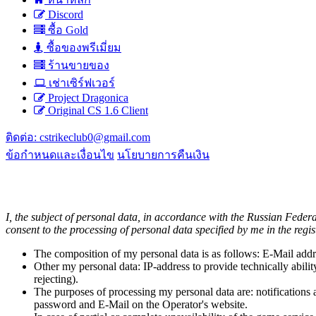
Discord
ซื้อ Gold
ซื้อของพรีเมี่ยม
ร้านขายของ
เช่าเซิร์ฟเวอร์
Project Dragonica
Original CS 1.6 Client
ติดต่อ:
cstrikeclub0@gmail.com
ข้อกำหนดและเงื่อนไข
นโยบายการคืนเงิน
I, the subject of personal data, in accordance with the Russian Fed
consent to the processing of personal data specified by me in the regi
The composition of my personal data is as follows: E-Mail addr
Other my personal data: IP-address to provide technically ability
rejecting).
The purposes of processing my personal data are: notifications 
password and E-Mail on the Operator's website.