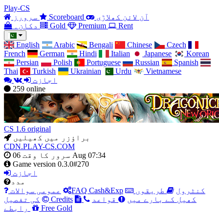
Play-CS
آن لائن کھلاڑی
Scoreboard
سرورز
Rent
Premium
Gold
دکان۔
English
Arabic
Bengali
Chinese
Czech
French
German
Hindi
Italian
Japanese
Korean
Persian
Polish
Portuguese
Russian
Spanish
Thai
Turkish
Ukrainian
Urdu
Vietnamese
اجازت
259
online
CS 1.6 original
براؤزر میں کھیلیں
CDN.PLAY-CS.COM
06 Aug 07:34
سرور کا وقت
Game version
0.3.0#270
اجازت
مدد
کنٹرول
طریقوں
FAQ Cash&Exp
عمومی سوالات
کھیل کے بارے میں
قواعد
Credits
کی تفصیل
Free Gold
رابطے