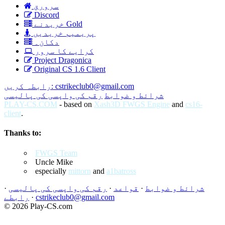
سرورق
Discord
خریدنے Gold
پریمیم خریدیں
دکان۔
کرایے کا سرور
Project Dragonica
Original CS 1.6 Client
cstrikeclub0@gmail.com
رابطہ کریں:
شرائط و ضوابط
رقم کی واپسی کی پالیسی
PLAY-CS.COM
- based on
Xash3D FWGS Engine
and
cs16-
client
.
Thanks to:
FWGS Team
Uncle Mike
especially
mittorn
and
a1batross
شرائط و ضوابط
·
قواعد
·
رقم کی واپسی کی پالیسی
·
cstrikeclub0@gmail.com
·
رابطے
© 2026 Play-CS.com