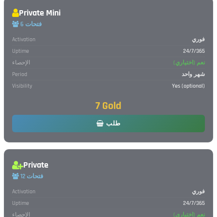
Private Mini
6 فتحات
فوري
Activation
Uptime
24/7/365
نعم (اختياري)
الإحصاء
شهر واحد
Period
Visibility
Yes (optional)
7 Gold
طلب
Private
12 فتحات
فوري
Activation
Uptime
24/7/365
نعم (اختياري)
الإحصاء