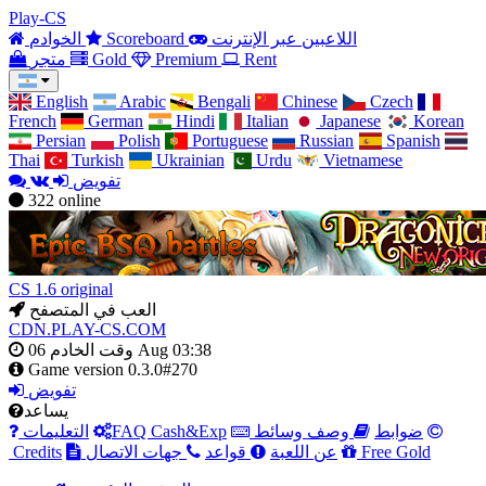
Play-CS
اللاعبين عبر الإنترنت
Scoreboard
الخوادم
Rent
Premium
Gold
متجر
English
Arabic
Bengali
Chinese
Czech
French
German
Hindi
Italian
Japanese
Korean
Persian
Polish
Portuguese
Russian
Spanish
Thai
Turkish
Ukrainian
Urdu
Vietnamese
تفويض
322
online
CS 1.6 original
العب في المتصفح
CDN.PLAY-CS.COM
06 Aug 03:38
وقت الخادم
Game version
0.3.0#270
تفويض
يساعد
ضوابط
وصف وسائط
FAQ Cash&Exp
التعليمات
Free Gold
عن اللعبة
قواعد
جهات الاتصال
Credits