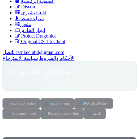
الصفحة الرئيسية
Discord
يشترى Gold
شراء قسط
متجر
ايجار الخادم
Project Dragonica
Original CS 1.6 Client
cstrikeclub0@gmail.com
اتصل:
الأحكام والشروط
سياسة الاسترجاع
استئجار خادم
Your own private server with full control
Instant activation
Custom maps
Statistics & Cash
الدعم
Password protection
Any game mode
CHOOSE A PLAN