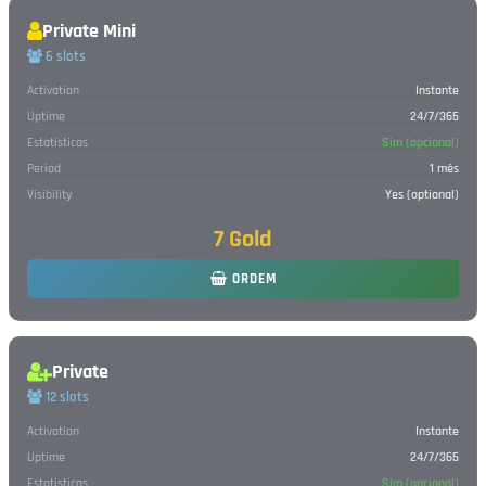
Private Mini
6 slots
Activation
Instante
Uptime
24/7/365
Estatisticas
Sim (opcional)
Period
1 mês
Visibility
Yes (optional)
7 Gold
ORDEM
Private
12 slots
Activation
Instante
Uptime
24/7/365
Estatisticas
Sim (opcional)