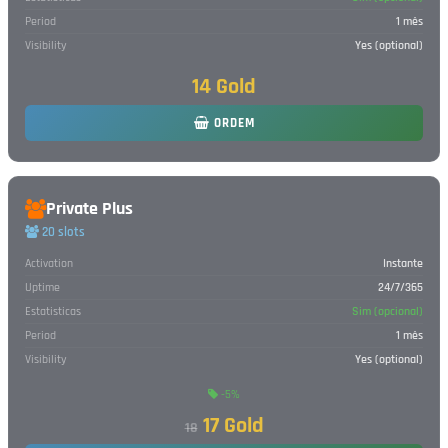
Period
1 mês
Visibility
Yes (optional)
14 Gold
ORDEM
Private Plus
20 slots
Activation
Instante
Uptime
24/7/365
Estatisticas
Sim (opcional)
Period
1 mês
Visibility
Yes (optional)
-5%
17 Gold
18