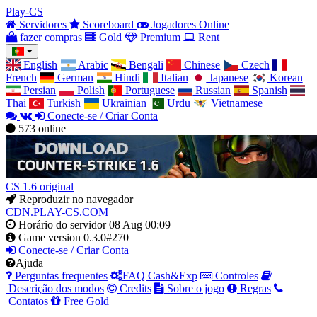
Play-CS
Servidores
Scoreboard
Jogadores Online
fazer compras
Gold
Premium
Rent
English
Arabic
Bengali
Chinese
Czech
French
German
Hindi
Italian
Japanese
Korean
Persian
Polish
Portuguese
Russian
Spanish
Thai
Turkish
Ukrainian
Urdu
Vietnamese
Conecte-se / Criar Conta
573
online
CS 1.6 original
Reproduzir no navegador
CDN.PLAY-CS.COM
Horário do servidor
08 Aug 00:09
Game version
0.3.0#270
Conecte-se / Criar Conta
Ajuda
Perguntas frequentes
FAQ Cash&Exp
Controles
Descrição dos modos
Credits
Sobre o jogo
Regras
Contatos
Free Gold