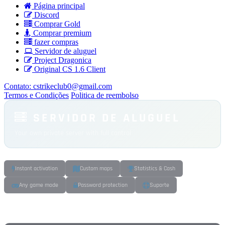
Página principal
Discord
Comprar Gold
Comprar premium
fazer compras
Servidor de aluguel
Project Dragonica
Original CS 1.6 Client
Contato:
cstrikeclub0@gmail.com
Termos e Condições
Politica de reembolso
SERVIDOR DE ALUGUEL
Your own private server with full control
Instant activation
Custom maps
Statistics & Cash
Any game mode
Password protection
Suporte
CHOOSE A PLAN