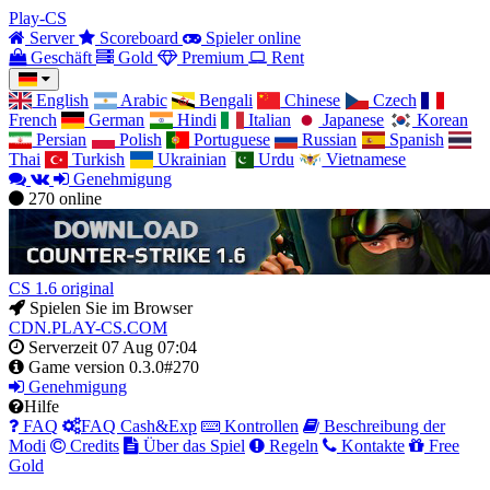
Play-CS
Server
Scoreboard
Spieler online
Geschäft
Gold
Premium
Rent
English
Arabic
Bengali
Chinese
Czech
French
German
Hindi
Italian
Japanese
Korean
Persian
Polish
Portuguese
Russian
Spanish
Thai
Turkish
Ukrainian
Urdu
Vietnamese
Genehmigung
270
online
CS 1.6 original
Spielen Sie im Browser
CDN.PLAY-CS.COM
Serverzeit
07 Aug 07:04
Game version
0.3.0#270
Genehmigung
Hilfe
FAQ
FAQ Cash&Exp
Kontrollen
Beschreibung der
Modi
Credits
Über das Spiel
Regeln
Kontakte
Free
Gold