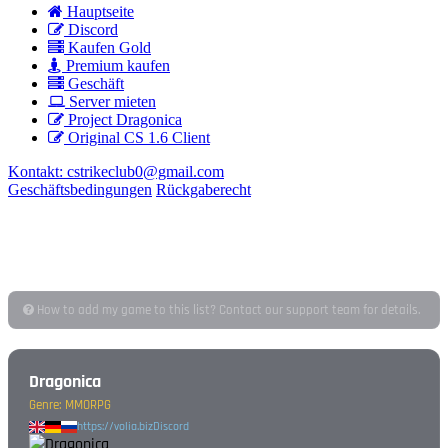
Hauptseite
Discord
Kaufen Gold
Premium kaufen
Geschäft
Server mieten
Project Dragonica
Original CS 1.6 Client
Kontakt:
cstrikeclub0@gmail.com
Geschäftsbedingungen
Rückgaberecht
GAME OFFERS WITH FREE GOLD
Here you can find links to our partners, for using which you can get Gold
and Cash in our game.
How to add my game to this list? Contact our support team for details.
Dragonica
Genre: MMORPG
https://volia.biz
Discord