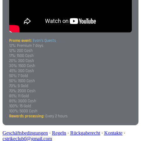
Promo event:
Evan's Quests
12%: Premium 7 days
12%: 200 Cash
17%: 1500 Cash
20%: 300 Cash
30%: 1500 Cash
45%: 300 Cash
50%: 7 Gold
50%: 1500 Cash
70%: 9 Gold
70%: 2000 Cash
85%: 11 Gold
85%: 3000 Cash
100%: 15 Gold
100%: 5000 Cash
Rewards processing:
Every 2 hours
Geschäftsbedingungen
·
Regeln
·
Rückgaberecht
·
Kontakte
·
cstrikeclub0@gmail.com