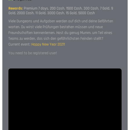
Rewards:
Premium 7 days, 200 Cash, 1500 Cash, 300 Cash, 7 Gold, 9
Gold, 2000 Cash, 11 Gold, 3000 Cash, 15 Gold, 5000 Cash
Viele Dungeons und Aufgaben werden auf dich und deine Gefährten
warten. Du wirst viele Prüfungen bestehen müssen und neue
Freundschaften kennenlernen. Hast du genug Mumm, um Teil eines
Teams zu werden, das sich den gefährlichsten Feinden stellt?
Current event:
Happy New Year 2021!
You need to be registered user!